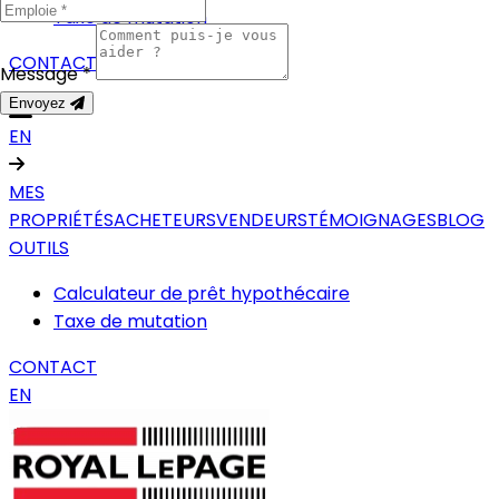
Taxe de mutation
CONTACT
Message *
Envoyez
EN
MES
PROPRIÉTÉS
ACHETEURS
VENDEURS
TÉMOIGNAGES
BLOG
OUTILS
Calculateur de prêt hypothécaire
Taxe de mutation
CONTACT
EN