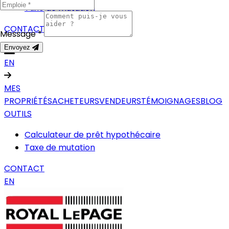
Taxe de mutation
CONTACT
Message *
Envoyez
EN
MES
PROPRIÉTÉS
ACHETEURS
VENDEURS
TÉMOIGNAGES
BLOG
OUTILS
Calculateur de prêt hypothécaire
Taxe de mutation
CONTACT
EN