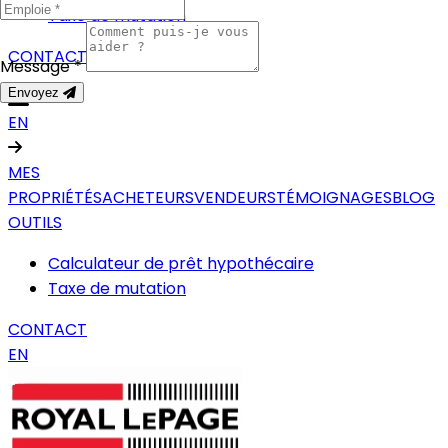
Taxe de mutation
CONTACT
Message *
Envoyez
EN
MES
PROPRIÉTÉS
ACHETEURS
VENDEURS
TÉMOIGNAGES
BLOG
OUTILS
Calculateur de prêt hypothécaire
Taxe de mutation
CONTACT
EN