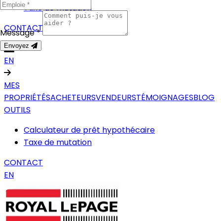
Taxe de mutation
CONTACT
Message *
Envoyez
EN
MES
PROPRIÉTÉS
ACHETEURS
VENDEURS
TÉMOIGNAGES
BLOG
OUTILS
Calculateur de prêt hypothécaire
Taxe de mutation
CONTACT
EN