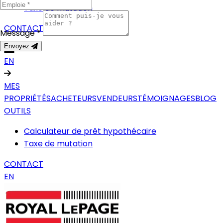
Taxe de mutation
CONTACT
Message *
Envoyez
EN
MES
PROPRIÉTÉS
ACHETEURS
VENDEURS
TÉMOIGNAGES
BLOG
OUTILS
Calculateur de prêt hypothécaire
Taxe de mutation
CONTACT
EN