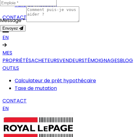
Taxe de mutation
CONTACT
Message *
Envoyez
EN
MES
PROPRIÉTÉS
ACHETEURS
VENDEURS
TÉMOIGNAGES
BLOG
OUTILS
Calculateur de prêt hypothécaire
Taxe de mutation
CONTACT
EN