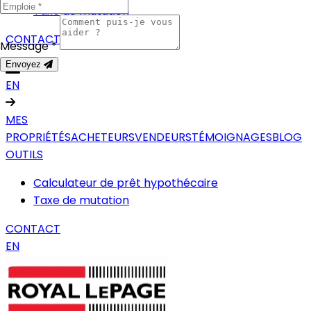
Taxe de mutation
CONTACT
Message *
Envoyez
EN
MES
PROPRIÉTÉS
ACHETEURS
VENDEURS
TÉMOIGNAGES
BLOG
OUTILS
Calculateur de prêt hypothécaire
Taxe de mutation
CONTACT
EN