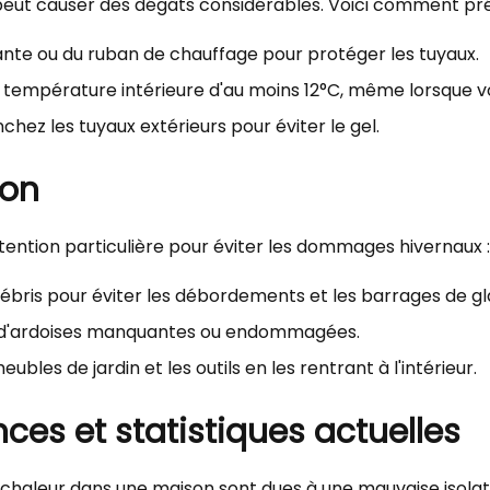
 peut causer des dégâts considérables. Voici comment pr
lante ou du ruban de chauffage pour protéger les tuyaux.
température intérieure d'au moins 12°C, même lorsque v
hez les tuyaux extérieurs pour éviter le gel.
son
ention particulière pour éviter les dommages hivernaux :
 débris pour éviter les débordements et les barrages de gl
s ou d'ardoises manquantes ou endommagées.
ubles de jardin et les outils en les rentrant à l'intérieur.
es et statistiques actuelles
chaleur dans une maison sont dues à une mauvaise isolati