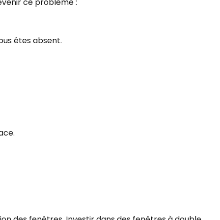
évenir ce problème :
ous êtes absent.
ace.
on des fenêtres. Investir dans des fenêtres à double