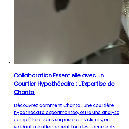
Collaboration Essentielle avec un
Courtier Hypothécaire : L'Expertise de
Chantal
Découvrez comment Chantal, une courtière
hypothécaire expérimentée, offre une analyse
complète et sans surprise à ses clients, en
validant minutieusement tous les documents