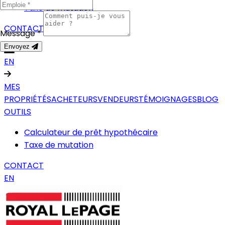
Taxe de mutation
CONTACT
Message *
Envoyez
EN
MES
PROPRIÉTÉS
ACHETEURS
VENDEURS
TÉMOIGNAGES
BLOG
OUTILS
Calculateur de prêt hypothécaire
Taxe de mutation
CONTACT
EN