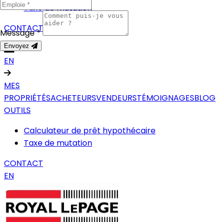
Taxe de mutation
CONTACT
Message *
Envoyez
EN
MES
PROPRIÉTÉS
ACHETEURS
VENDEURS
TÉMOIGNAGES
BLOG
OUTILS
Calculateur de prêt hypothécaire
Taxe de mutation
CONTACT
EN