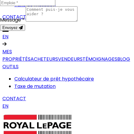
Taxe de mutation
CONTACT
Message *
Envoyez
EN
MES
PROPRIÉTÉS
ACHETEURS
VENDEURS
TÉMOIGNAGES
BLOG
OUTILS
Calculateur de prêt hypothécaire
Taxe de mutation
CONTACT
EN