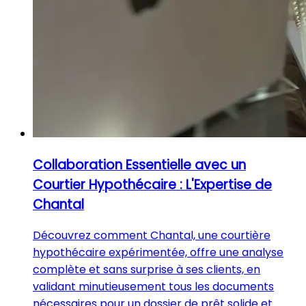
Collaboration Essentielle avec un
Courtier Hypothécaire : L'Expertise de
Chantal
Découvrez comment Chantal, une courtière
hypothécaire expérimentée, offre une analyse
complète et sans surprise à ses clients, en
validant minutieusement tous les documents
nécessaires pour un dossier de prêt solide et