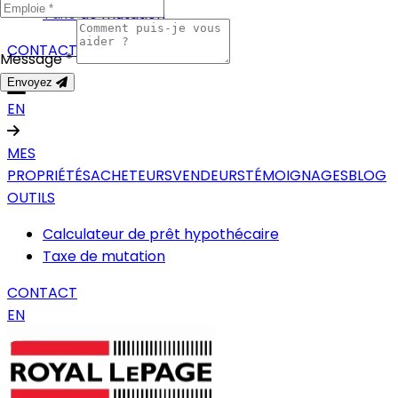
Taxe de mutation
CONTACT
Message *
Envoyez
EN
MES
PROPRIÉTÉS
ACHETEURS
VENDEURS
TÉMOIGNAGES
BLOG
OUTILS
Calculateur de prêt hypothécaire
Taxe de mutation
CONTACT
EN