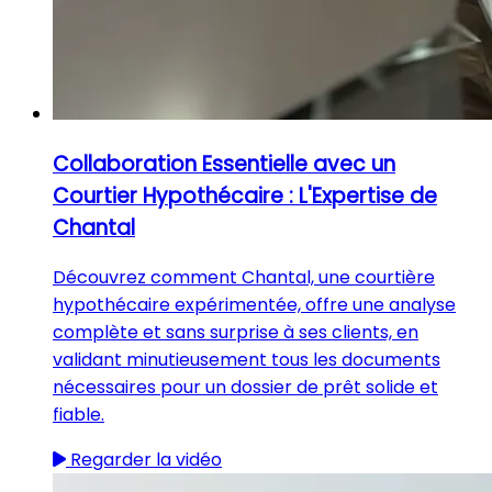
Collaboration Essentielle avec un
Courtier Hypothécaire : L'Expertise de
Chantal
Découvrez comment Chantal, une courtière
hypothécaire expérimentée, offre une analyse
complète et sans surprise à ses clients, en
validant minutieusement tous les documents
nécessaires pour un dossier de prêt solide et
fiable.
Regarder la vidéo