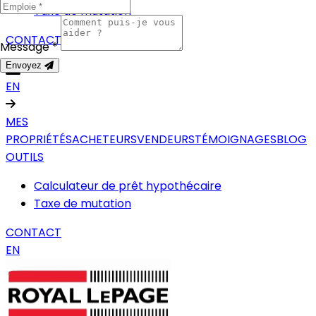
Taxe de mutation
CONTACT
Message *
Envoyez
EN
MES
PROPRIÉTÉS
ACHETEURS
VENDEURS
TÉMOIGNAGES
BLOG
OUTILS
Calculateur de prêt hypothécaire
Taxe de mutation
CONTACT
EN