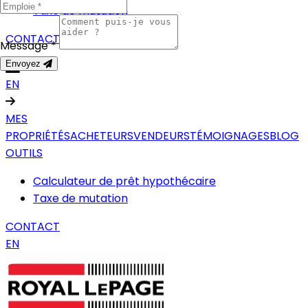
Taxe de mutation
CONTACT
Message *
Envoyez
EN
MES
PROPRIÉTÉS
ACHETEURS
VENDEURS
TÉMOIGNAGES
BLOG
OUTILS
Calculateur de prêt hypothécaire
Taxe de mutation
CONTACT
EN