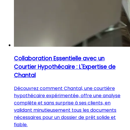
Collaboration Essentielle avec un
Courtier Hypothécaire : L'Expertise de
Chantal
Découvrez comment Chantal, une courtière
hypothécaire expérimentée, offre une analyse
complète et sans surprise à ses clients, en
validant minutieusement tous les documents
nécessaires pour un dossier de prêt solide et
fiable.