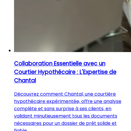
Collaboration Essentielle avec un
Courtier Hypothécaire : L'Expertise de
Chantal
Découvrez comment Chantal, une courtière
hypothécaire expérimentée, offre une analyse
complète et sans surprise à ses clients, en
validant minutieusement tous les documents
nécessaires pour un dossier de prêt solide et
fiable.