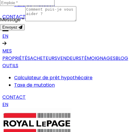
Taxe de mutation
CONTACT
Message *
Envoyez
EN
MES
PROPRIÉTÉS
ACHETEURS
VENDEURS
TÉMOIGNAGES
BLOG
OUTILS
Calculateur de prêt hypothécaire
Taxe de mutation
CONTACT
EN