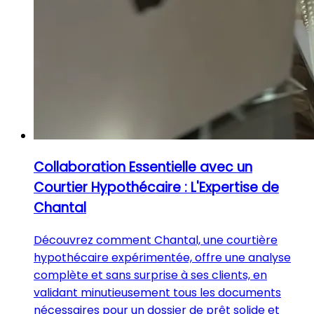
Collaboration Essentielle avec un
Courtier Hypothécaire : L'Expertise de
Chantal
Découvrez comment Chantal, une courtière
hypothécaire expérimentée, offre une analyse
complète et sans surprise à ses clients, en
validant minutieusement tous les documents
nécessaires pour un dossier de prêt solide et