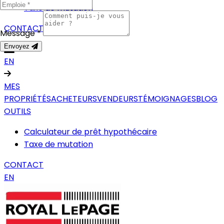
Taxe de mutation
CONTACT
Message *
Envoyez
EN
MES
PROPRIÉTÉS
ACHETEURS
VENDEURS
TÉMOIGNAGES
BLOG
OUTILS
Calculateur de prêt hypothécaire
Taxe de mutation
CONTACT
EN