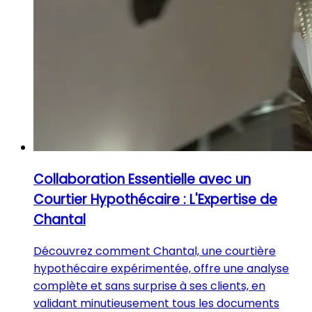
Collaboration Essentielle avec un
Courtier Hypothécaire : L'Expertise de
Chantal
Découvrez comment Chantal, une courtière
hypothécaire expérimentée, offre une analyse
complète et sans surprise à ses clients, en
validant minutieusement tous les documents