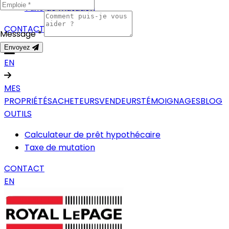
Taxe de mutation
CONTACT
Message *
Envoyez
EN
MES
PROPRIÉTÉS
ACHETEURS
VENDEURS
TÉMOIGNAGES
BLOG
OUTILS
Calculateur de prêt hypothécaire
Taxe de mutation
CONTACT
EN