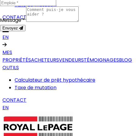
Taxe de mutation
CONTACT
Message *
Envoyez
EN
MES
PROPRIÉTÉS
ACHETEURS
VENDEURS
TÉMOIGNAGES
BLOG
OUTILS
Calculateur de prêt hypothécaire
Taxe de mutation
CONTACT
EN