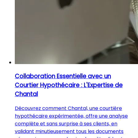
Collaboration Essentielle avec un
Courtier Hypothécaire : L'Expertise de
Chantal
Découvrez comment Chantal, une courtière
hypothécaire expérimentée, offre une analyse
complète et sans surprise à ses clients, en
validant minutieusement tous les documents