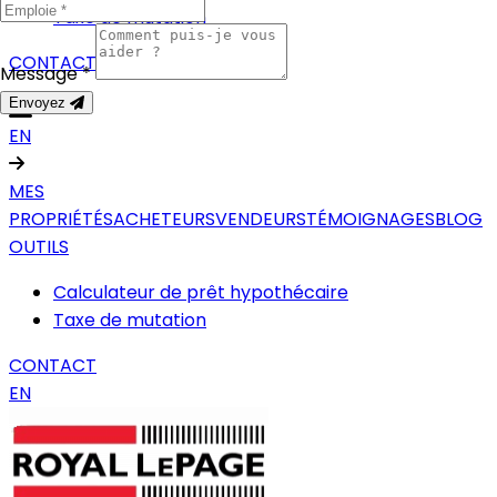
Taxe de mutation
CONTACT
Message *
Envoyez
EN
MES
PROPRIÉTÉS
ACHETEURS
VENDEURS
TÉMOIGNAGES
BLOG
OUTILS
Calculateur de prêt hypothécaire
Taxe de mutation
CONTACT
EN