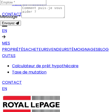
Taxe de mutation
CONTACT
Message *
Envoyez
EN
MES
PROPRIÉTÉS
ACHETEURS
VENDEURS
TÉMOIGNAGES
BLOG
OUTILS
Calculateur de prêt hypothécaire
Taxe de mutation
CONTACT
EN