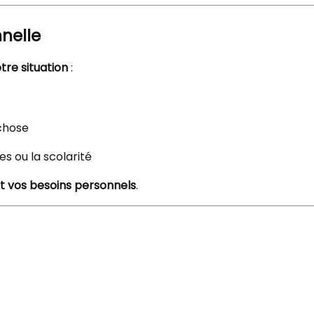
nnelle
re situation
:
chose
s ou la scolarité
et vos besoins personnels
.