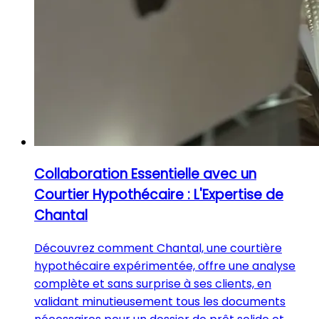
Collaboration Essentielle avec un
Courtier Hypothécaire : L'Expertise de
Chantal
Découvrez comment Chantal, une courtière
hypothécaire expérimentée, offre une analyse
complète et sans surprise à ses clients, en
validant minutieusement tous les documents