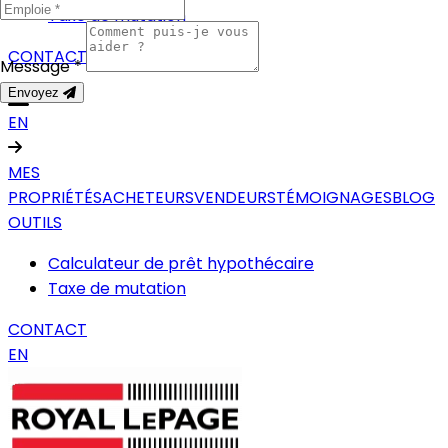
Taxe de mutation
CONTACT
Message *
Envoyez
EN
MES
PROPRIÉTÉS
ACHETEURS
VENDEURS
TÉMOIGNAGES
BLOG
OUTILS
Calculateur de prêt hypothécaire
Taxe de mutation
CONTACT
EN