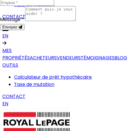
Taxe de mutation
CONTACT
Message *
Envoyez
EN
MES
PROPRIÉTÉS
ACHETEURS
VENDEURS
TÉMOIGNAGES
BLOG
OUTILS
Calculateur de prêt hypothécaire
Taxe de mutation
CONTACT
EN