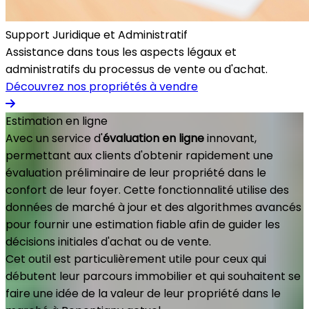
Support Juridique et Administratif
Assistance dans tous les aspects légaux et
administratifs du processus de vente ou d'achat.
Découvrez nos propriétés à vendre
Estimation en ligne
Avec un service d'
évaluation en ligne
innovant,
permettant aux clients d'obtenir rapidement une
évaluation préliminaire de leur propriété dans le
confort de leur foyer. Cette fonctionnalité utilise des
données de marché à jour et des algorithmes avancés
pour fournir une estimation fiable afin de guider les
décisions initiales d'achat ou de vente.
Cet outil est particulièrement utile pour ceux qui
débutent leur parcours immobilier et qui souhaitent se
faire une idée de la valeur de leur propriété dans le