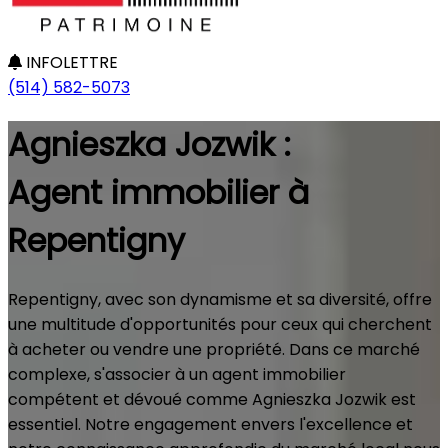
INFOLETTRE
(514) 582-5073
Agnieszka Jozwik :
Agent immobilier à
Repentigny
Repentigny, avec son dynamisme et sa diversité, offre
une multitude d'opportunités pour ceux qui cherchent
à acheter ou vendre une propriété. Dans ce marché
complexe, s'associer à un agent immobilier
compétent et dévoué comme Agnieszka Jozwik est
essentiel. Notre engagement envers l'excellence et