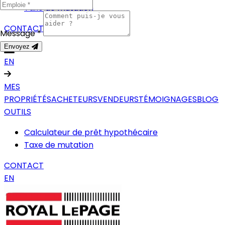
Taxe de mutation
CONTACT
Message *
Envoyez
EN
MES
PROPRIÉTÉS
ACHETEURS
VENDEURS
TÉMOIGNAGES
BLOG
OUTILS
Calculateur de prêt hypothécaire
Taxe de mutation
CONTACT
EN