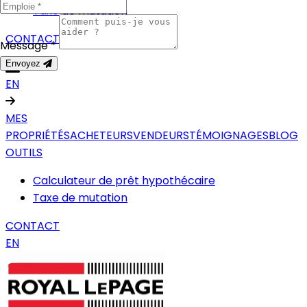
Taxe de mutation
CONTACT
Message *
Envoyez
EN
MES
PROPRIÉTÉS
ACHETEURS
VENDEURS
TÉMOIGNAGES
BLOG
OUTILS
Calculateur de prêt hypothécaire
Taxe de mutation
CONTACT
EN