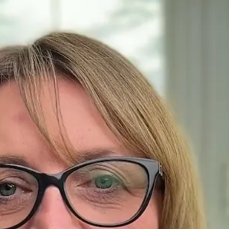
ir leur résidence permanente.
savoir tout ça, ça aurait évité déjà à ces clients l
ration à la fin parce que quand tu as fait une offr
rant après de la perdre, de ne pas la voir. Il aurait
endre le temps, respirer un peu, être un peu plus pat
c'est le genre de situation que si vous travaillez 
z éviter tout simplement. J'ai l'habitude de travai
s qu'en travaillant avec moi, vous allez éviter.
, mon nom c'est Agnieszka Józwik. Mon numéro de té