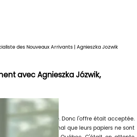
ialiste des Nouveaux Arrivants | Agnieszka Jozwik
ement avec Agnieszka Józwik,
sé
nt final a été refusé. Donc l'offre était acceptée.
 pour apprendre au final que leurs papiers ne sont
cercle de sélection du Québec. C'était en attente