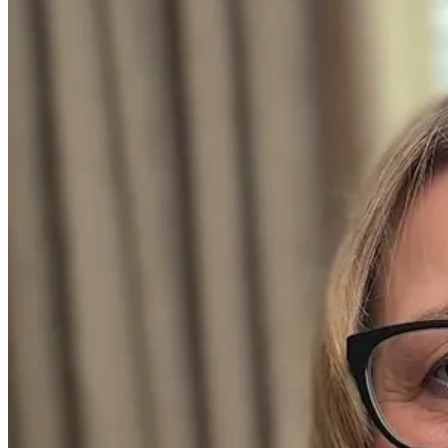
d'avo
Donc 
frust
frust
de pr
Donc 
pouve
chose
Voilà