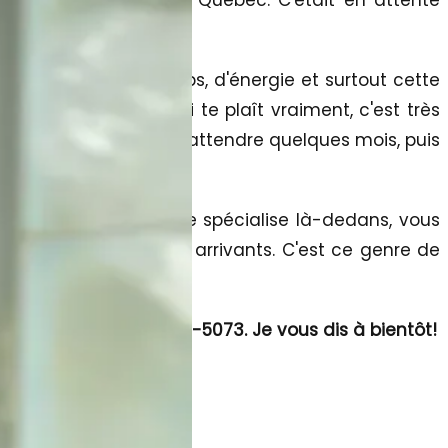
a perte inutile de temps, d'énergie et surtout cette
e pour une maison qui te plaît vraiment, c'est très
 suffi à ce moment-là d'attendre quelques mois, puis
ient.
avec un courtier qui se spécialise là-dedans, vous
ller avec les nouveaux arrivants. C'est ce genre de
léphone c'est 514-582-5073. Je vous dis à bientôt!