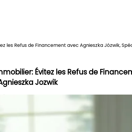
tez les Refus de Financement avec Agnieszka Józwik, Spéc
mobilier: Évitez les Refus de Financ
 Agnieszka Jozwik
périence de Financement Refu
 déjà arrivé à une de mes collègues que le financeme
nt attendu deux semaines pour faire le financement,
out à fait en règle parce qu'ils avaient déjà le 