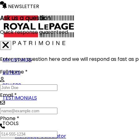
NEWSLETTER
Ask us a question
Quick response guaranteed
Enter your question here and we will respond as fast as p
MY LISTINGS
Full Name *
BUYERS
SELLERS
Email *
TESTIMONIALS
BLOG
Phone *
TOOLS
Mortgage Calculator