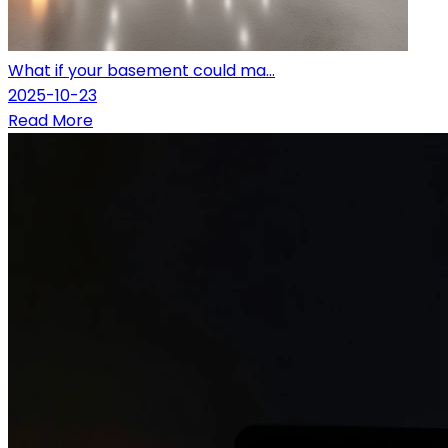
What if your basement could ma...
2025-10-23
Read More