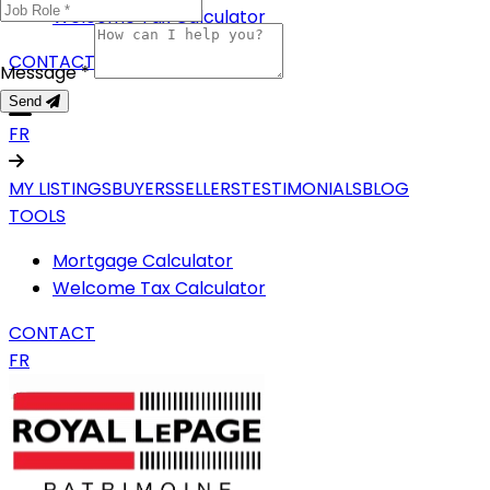
Welcome Tax Calculator
CONTACT
Message *
Send
FR
MY LISTINGS
BUYERS
SELLERS
TESTIMONIALS
BLOG
TOOLS
Mortgage Calculator
Welcome Tax Calculator
CONTACT
FR