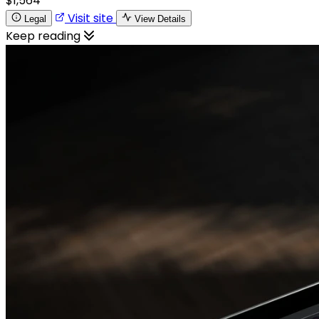
$1,564
Visit site
Legal
View Details
Keep reading