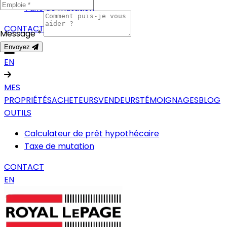
Taxe de mutation
CONTACT
Message *
Envoyez
EN
MES
PROPRIÉTÉS
ACHETEURS
VENDEURS
TÉMOIGNAGES
BLOG
OUTILS
Calculateur de prêt hypothécaire
Taxe de mutation
CONTACT
EN