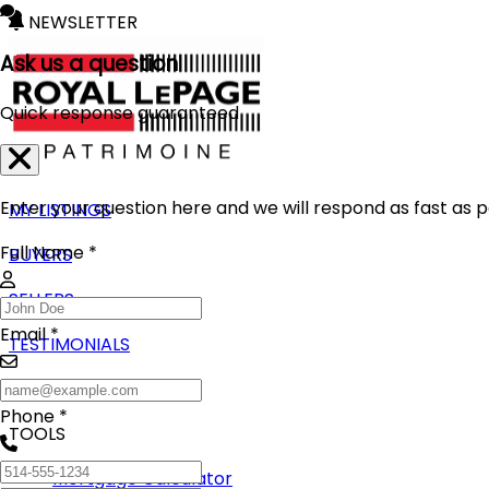
NEWSLETTER
Ask us a question
Quick response guaranteed
Enter your question here and we will respond as fast as p
MY LISTINGS
Full Name *
BUYERS
SELLERS
Email *
TESTIMONIALS
BLOG
Phone *
TOOLS
Mortgage Calculator