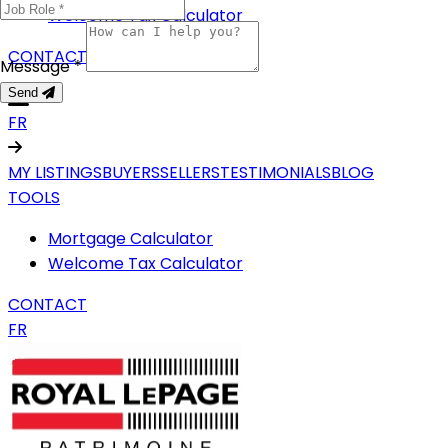
Welcome Tax Calculator
CONTACT
Message *
Send
FR
MY LISTINGS
BUYERS
SELLERS
TESTIMONIALS
BLOG
TOOLS
Mortgage Calculator
Welcome Tax Calculator
CONTACT
FR