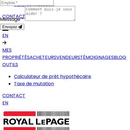
Taxe de mutation
CONTACT
Message *
Envoyez
EN
MES
PROPRIÉTÉS
ACHETEURS
VENDEURS
TÉMOIGNAGES
BLOG
OUTILS
Calculateur de prêt hypothécaire
Taxe de mutation
CONTACT
EN