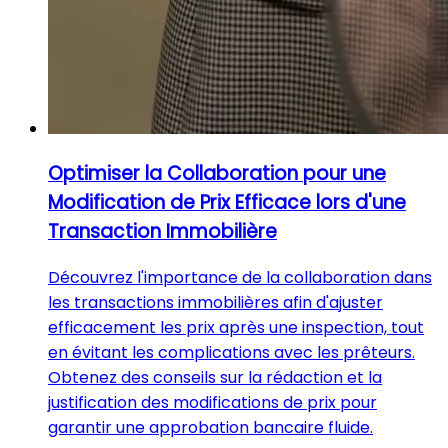
Optimiser la Collaboration pour une
Modification de Prix Efficace lors d'une
Transaction Immobilière
Découvrez l'importance de la collaboration dans
les transactions immobilières afin d'ajuster
efficacement les prix après une inspection, tout
en évitant les complications avec les prêteurs.
Obtenez des conseils sur la rédaction et la
justification des modifications de prix pour
garantir une approbation bancaire fluide.