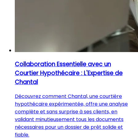
Collaboration Essentielle avec un
Courtier Hypothécaire : L'Expertise de
Chantal
Découvrez comment Chantal, une courtière
hypothécaire expérimentée, offre une analyse
complète et sans surprise à ses clients, en
validant minutieusement tous les documents
nécessaires pour un dossier de prêt solide et
fiable.