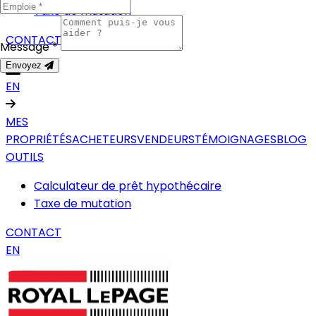
Taxe de mutation
CONTACT
Message *
Envoyez
EN
MES
PROPRIÉTÉS
ACHETEURS
VENDEURS
TÉMOIGNAGES
BLOG
OUTILS
Calculateur de prêt hypothécaire
Taxe de mutation
CONTACT
EN