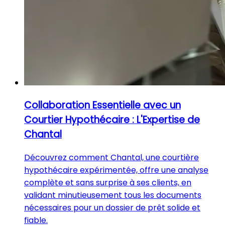
Collaboration Essentielle avec un
Courtier Hypothécaire : L'Expertise de
Chantal
Découvrez comment Chantal, une courtière
hypothécaire expérimentée, offre une analyse
complète et sans surprise à ses clients, en
validant minutieusement tous les documents
nécessaires pour un dossier de prêt solide et
fiable.