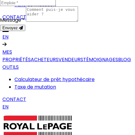
Taxe de mutation
CONTACT
Message *
Envoyez
EN
MES
PROPRIÉTÉS
ACHETEURS
VENDEURS
TÉMOIGNAGES
BLOG
OUTILS
Calculateur de prêt hypothécaire
Taxe de mutation
CONTACT
EN