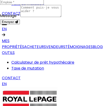
Taxe de mutation
CONTACT
Message *
Envoyez
EN
MES
PROPRIÉTÉS
ACHETEURS
VENDEURS
TÉMOIGNAGES
BLOG
OUTILS
Calculateur de prêt hypothécaire
Taxe de mutation
CONTACT
EN